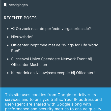
Vestigingen
RECENTE POSTS
📢 Op zoek naar de perfecte vergaderlocatie?
Nieuwsbrief
Officenter loopt mee met de “Wings for Life World
Run!”
Succesvol Unizo Speeddate Netwerk Event bij
Officenter Mechelen
Kerstdrink en Nieuwjaarsreceptie bij Officenter!
Copyright © 2026 Officenter. All Rights Reserved.
This site uses cookies from Google to deliver its
services and to analyze traffic. Your IP address and
Privacy & Cookies
​​​​​​​ | ​​​​​​​
UP-TO-DATE WebDesign
user-agent are shared with Google along with
performance and security metrics to ensure quality