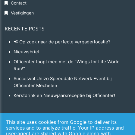
Contact
Vestigingen
RECENTE POSTS
📢 Op zoek naar de perfecte vergaderlocatie?
Nieuwsbrief
Officenter loopt mee met de “Wings for Life World
Run!”
Succesvol Unizo Speeddate Netwerk Event bij
Officenter Mechelen
Kerstdrink en Nieuwjaarsreceptie bij Officenter!
Copyright © 2026 Officenter. All Rights Reserved.
This site uses cookies from Google to deliver its
services and to analyze traffic. Your IP address and
Privacy & Cookies
​​​​​​​ | ​​​​​​​
UP-TO-DATE WebDesign
user-agent are shared with Google along with