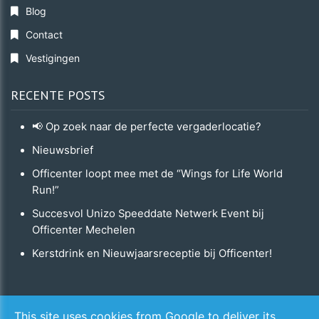
Blog
Contact
Vestigingen
RECENTE POSTS
📢 Op zoek naar de perfecte vergaderlocatie?
Nieuwsbrief
Officenter loopt mee met de “Wings for Life World
Run!”
Succesvol Unizo Speeddate Netwerk Event bij
Officenter Mechelen
Kerstdrink en Nieuwjaarsreceptie bij Officenter!
Copyright © 2026 Officenter. All Rights Reserved.
This site uses cookies from Google to deliver its