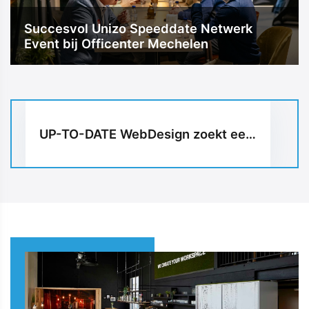
Succesvol Unizo Speeddate Netwerk
Event bij Officenter Mechelen
Vacature (m/v/x) | Administratieve en sporttechnische coördinatie | Taekwondo Vlaanderen