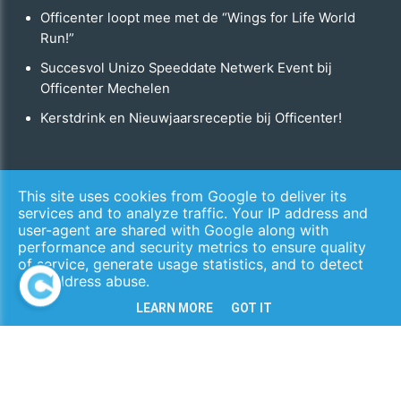
Officenter loopt mee met de “Wings for Life World
Run!”
Succesvol Unizo Speeddate Netwerk Event bij
Officenter Mechelen
Kerstdrink en Nieuwjaarsreceptie bij Officenter!
Copyright © 2026 Officenter. All Rights Reserved.
This site uses cookies from Google to deliver its
services and to analyze traffic. Your IP address and
Privacy & Cookies
​​​​​​​ | ​​​​​​​
UP-TO-DATE WebDesign
user-agent are shared with Google along with
performance and security metrics to ensure quality
of service, generate usage statistics, and to detect
and address abuse.
LEARN MORE
GOT IT