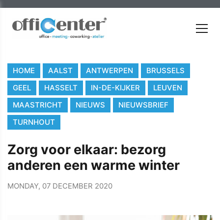
HOME
AALST
ANTWERPEN
BRUSSELS
GEEL
HASSELT
IN-DE-KIJKER
LEUVEN
MAASTRICHT
NIEUWS
NIEUWSBRIEF
TURNHOUT
Zorg voor elkaar: bezorg
anderen een warme winter
MONDAY, 07 DECEMBER 2020